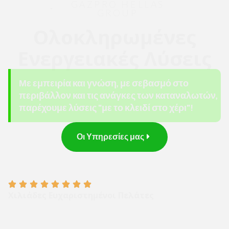
GAZPRO HELLAS
GROUP
Ολοκληρωμένες
Ενεργειακές Λύσεις
Με εμπειρία και γνώση, με σεβασμό στο
περιβάλλον και τις ανάγκες των καταναλωτών,
παρέχουμε λύσεις "με το κλειδί στο χέρι"!
Οι Υπηρεσίες μας
Χιλιάδες Ευχαριστημένοι Πελάτες