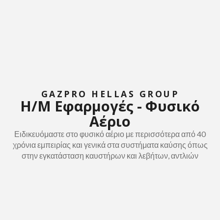
GAZPRO HELLAS GROUP
Η/Μ Εφαρμογές - Φυσικό
Αέριο
Ειδικευόμαστε στο φυσικό αέριο με περισσότερα από 40
χρόνια εμπειρίας και γενικά στα συστήματα καύσης όπως
στην εγκατάσταση καυστήρων και λεβήτων, αντλιών
θερμότητας και στους αυτοματισμούς ασφάλειας και
ελέγχου. Κύριο μέλημά μας, είναι η παροχή προϊόντων και
υπηρεσιών, με άξονα όλες τις σύγχρονες αναζητήσεις των
καταναλωτών, όπως την ποιότητα, την αξιοπιστία, την
αισθητική, την εξοικονόμηση ενέργειας και το λογικό κόστος.