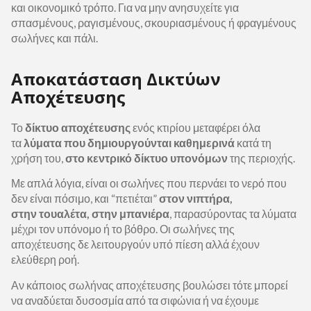
και οικονομικό τρόπο. Για να μην ανησυχείτε για
σπασμένους, ραγισμένους, σκουριασμένους ή φραγμένους
σωλήνες και πάλι.
Αποκατάσταση Δικτύων
Αποχέτευσης
Το
δίκτυο αποχέτευσης
ενός κτιρίου μεταφέρει όλα
τα
λύματα που δημιουργούνται καθημερινά
κατά τη
χρήση του,
στο κεντρικό δίκτυο υπονόμων
της περιοχής.
Με απλά λόγια, είναι οι σωλήνες που περνάει το νερό που
δεν είναι πόσιμο, και “πετιέται”
στον νιπτήρα,
στην τουαλέτα, στην μπανιέρα
, παρασύροντας τα λύματα
μέχρι τον υπόνομο ή το βόθρο. Οι σωλήνες της
αποχέτευσης δε λειτουργούν υπό πίεση αλλά έχουν
ελεύθερη ροή.
Αν κάποιος σωλήνας αποχέτευσης βουλώσει τότε μπορεί
να αναδύεται δυσοσμία από τα σιφώνια ή να έχουμε