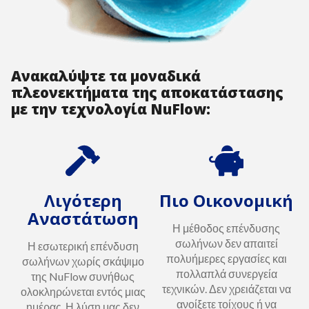
Ανακαλύψτε τα μοναδικά
πλεονεκτήματα της αποκατάστασης
με την τεχνολογία NuFlow:
Λιγότερη
Πιο Οικονομική
Αναστάτωση
Η μέθοδος επένδυσης
σωλήνων δεν απαιτεί
Η εσωτερική επένδυση
πολυήμερες εργασίες και
σωλήνων χωρίς σκάψιμο
πολλαπλά συνεργεία
της NuFlow συνήθως
τεχνικών. Δεν χρειάζεται να
ολοκληρώνεται εντός μιας
ανοίξετε τοίχους ή να
ημέρας. Η λύση μας δεν