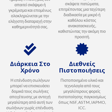
σκάψετε πατώματα,
απαιτεί σκάψιμο ή
επιτρέποντας μια ταχύτερη
γκρέμισμα και επομένως
διαδικασία με μικρό ή
ολοκληρώνεται με την
καθόλου κόστος
ελάχιστη διαταραχή στην
ανακατασκευής,
καθημερινότητά σας.
καθιστώντας την ακόμη πιο
προσιτή.
Διάρκεια Στο
Διεθνείς
Χρόνο
Πιστοποιήσεις
Η επένδυση σωλήνων
Πιστοποιημένο υλικό και
μπορεί να επισκευάσει
τεχνολογία από τους
δομικά τους σωλήνες
μεγαλύτερους φορείς
αποχέτευσης με αντοχή
πιστοποίησης παγκοσμίως
μεγαλύτερη από αυτή των
όπως NSF, ASTM, IAPMO,
σωλήνων χωρίς επένδυση.
ICC.