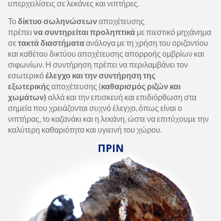
υπερχειλίσεις σε λεκάνες και νιπτήρες.
Το
δίκτυο σωληνώσεων
αποχέτευσης
πρέπει
να συντηρείται προληπτικά
με πιεστικό μηχάνημα
σε
τακτά διαστήματα
ανάλογα με τη χρήση του οριζοντίου
και καθέτου δικτύου αποχέτευσης απορροής ομβρίων και
σιφωνίων. Η συντήρηση πρέπει να περιλαμβάνει τον
εσωτερικό
έλεγχο και την συντήρηση της
εξωτερικής
αποχέτευσης (
καθαρισμός ριζών και
χωμάτων)
αλλά και την επισκευή και επιδιόρθωση στα
σημεία που χρειάζονται συχνό έλεγχο, όπως είναι ο
νιπτήρας, το καζανάκι και η λεκάνη, ώστε να επιτύχουμε την
καλύτερη καθαριότητα και υγιεινή του χώρου.
ΠΡΙΝ