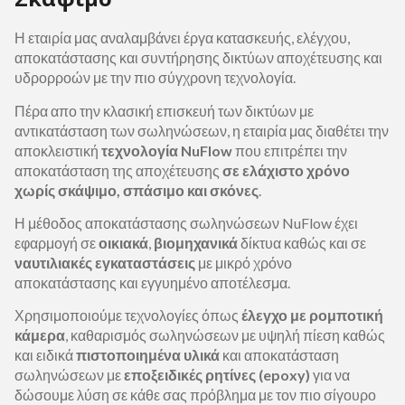
Η εταιρία μας αναλαμβάνει έργα κατασκευής, ελέγχου,
αποκατάστασης και συντήρησης δικτύων αποχέτευσης και
υδρορροών με την πιο σύγχρονη τεχνολογία.
Πέρα απο την κλασική επισκευή των δικτύων με
αντικατάσταση των σωληνώσεων, η εταιρία μας διαθέτει την
αποκλειστική
τεχνολογία
NuFlow
που επιτρέπει την
αποκατάσταση της αποχέτευσης
σε ελάχιστο χρόνο
χωρίς σκάψιμο, σπάσιμο και σκόνες
.
Η μέθοδος αποκατάστασης σωληνώσεων NuFlow έχει
εφαρμογή σε
οικιακά
,
βιομηχανικά
δίκτυα καθώς και σε
ναυτιλιακές εγκαταστάσεις
με μικρό χρόνο
αποκατάστασης και εγγυημένο αποτέλεσμα.
Χρησιμοποιούμε τεχνολογίες όπως
έλεγχο με ρομποτική
κάμερα
, καθαρισμός σωληνώσεων με υψηλή πίεση καθώς
και ειδικά
πιστοποιημένα υλικά
και αποκατάσταση
σωληνώσεων με
εποξειδικές ρητίνες (epoxy)
για να
δώσουμε λύση σε κάθε σας πρόβλημα με τον πιο σίγουρο