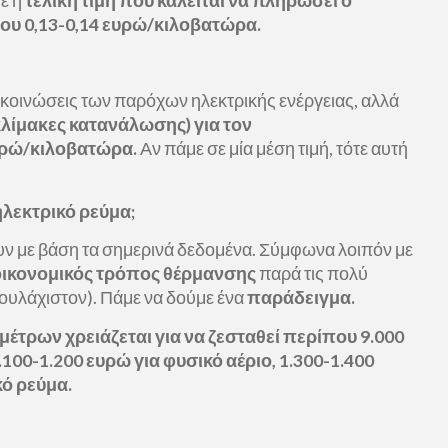
τε η
τελική τιμή που καλείται να πληρώσει ο
που 0,13-0,14 ευρώ/κιλοβατώρα.
ανακοινώσεις των παρόχων ηλεκτρικής ενέργειας, αλλά
κλίμακες κατανάλωσης) για τον
ευρώ/κιλοβατώρα.
Αν πάμε σε μία μέση τιμή, τότε αυτή
 ηλεκτρικό ρεύμα;
ν με βάση τα σημερινά δεδομένα. Σύμφωνα λοιπόν με
ς οικονομικός τρόπος θέρμανσης
παρά τις πολύ
(τουλάχιστον). Πάμε να δούμε ένα
παράδειγμα.
μέτρων χρειάζεται για να ζεσταθεί περίπου 9.000
.100-1.200 ευρώ για φυσικό αέριο, 1.300-1.400
κό ρεύμα.