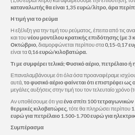
(1,60 ευρώ/λίτρο) και αφαιρέσουμε την επιδότηση, τό
καταναλωτής θα είναι 1,35 ευρώ/λίτρο, άρα περί
Η τιμή για το ρεύμα
Η εξέλιξη για την τιμή του ρεύματος, έπειτα από τις 
και του
νέου μοντέλου κρατικής επιδότησης (με 3 
Οκτώβριο,
διαμορφώνεται περίπου στα
0,15-0,17 
είναι τα
0,16 ευρώ/κιλοβατώρα.
Τι με συμφέρει τελικά; Φυσικό αέριο, πετρέλαιο ή
Επαναλαμβάνουμε ότι όλα όσα προαναφέραμε ισχύου
αυτά,
το φυσικό αέριο φαίνεται ότι επιστρέφει ω
μεγάλες αυξήσεις στην τιμή του τον τελευταίο χρόνο 
Αν υποθέσουμε ότι για
ένα σπίτι 100 τετραγωνικών 
θερμικές κιλοβατώρες,
τότε θα πληρώσει περίπου
1
ευρώ για πετρέλαιο 1.500-1.700 ευρώ για ηλεκτρι
Συμπέρασμα