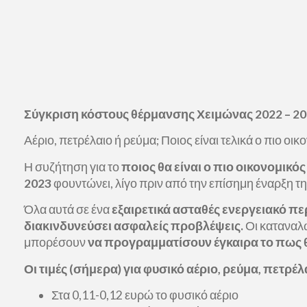
Σύγκριση κόστους θέρμανσης Χειμώνας 2022 – 202
Αέριο, πετρέλαιο ή ρεύμα; Ποιος είναι τελικά ο πιο ο
Η συζήτηση για το
ποιος θα είναι ο πιο οικονομικό
2023
φουντώνει, λίγο πριν από την επίσημη έναρξη τ
Όλα αυτά σε ένα
εξαιρετικά ασταθές ενεργειακό περ
διακινδυνεύσει ασφαλείς προβλέψεις.
Οι καταναλ
μπορέσουν
να προγραμματίσουν έγκαιρα το πως θ
Οι τιμές (σήμερα) για φυσικό αέριο, ρεύμα, πετρέλ
Στα 0,11-0,12 ευρώ το φυσικό αέριο