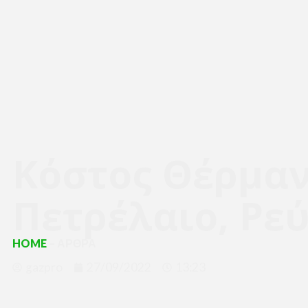
Κόστος Θέρμαν
Πετρέλαιο, Ρε
HOME
– ΑΡΘΡΑ
gazpro
27/09/2022
13:23