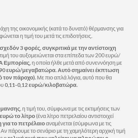
μάχη της οικονομικής (κατά το δυνατό) θέρμανσης για
νεται η τιμή του μετά τις επιδοτήσεις.
ι σχεδόν 3 φορές, συγκριτικά με την αντίστοιχη
 τιμή του αυξομειώνεται στα επίπεδα των 200 ευρώ/
Α Εμπορίας,
η οποία ήλθε μετά από συνεννόηση με
90 ευρώ/μεγαβατώρα. Αυτό σημαίνει έκπτωση
ό τον πάροχο).
Με πιο απλά λόγια, αυτό που θα
ου
0,11-0,12 ευρώ/κιλοβατώρα.
ρμανσης
, η τιμή του, σύμφωνα με τις εκτιμήσεις των
 ευρώ το λίτρο
(ένα λίτρο πετρελαίου αντιστοιχεί
 για το πετρέλαιο
αναμένεται (σύμφωνα με τις
Αν πάρουμε το σενάριο με τη χαμηλότερη αρχική τιμή