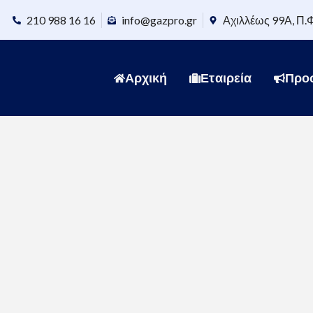
210 988 16 16
info@gazpro.gr
Αχιλλέως 99Α, Π.
Αρχική
Εταιρεία
Προ