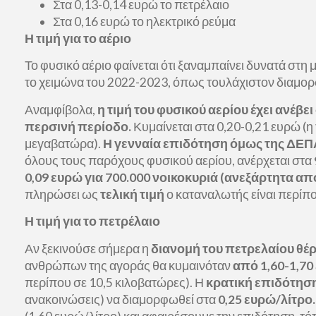
Στα 0,13-0,14 ευρώ το πετρέλαιο
Στα 0,16 ευρώ το ηλεκτρικό ρεύμα
Η τιμή για το αέριο
Το φυσικό αέριο φαίνεται ότι ξαναμπαίνει δυνατά στη 
το χειμώνα του 2022-2023, όπως τουλάχιστον διαμορφώ
Αναμφίβολα,
η τιμή του φυσικού αερίου έχει ανέβε
περσινή περίοδο.
Κυμαίνεται στα 0,20-0,21 ευρώ (η
μεγαβατώρα).
Η γενναία επιδότηση όμως της ΔΕΠ
όλους τους παρόχους φυσικού αερίου, ανέρχεται στα
0,09 ευρώ για 700.000 νοικοκυριά (ανεξάρτητα απ
πληρώσει ως
τελική τιμή
ο καταναλωτής είναι περίπ
Η τιμή για το πετρέλαιο
Αν ξεκινούσε σήμερα η
διανομή του πετρελαίου θέ
ανθρώπων της αγοράς θα κυμαινόταν
από 1,60-1,70
περίπου σε 10,5 κιλοβατώρες). Η
κρατική επιδότηση
ανακοινώσεις) να διαμορφωθεί στα
0,25 ευρώ/λίτρο.