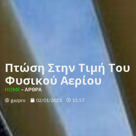
Πτώση Στην Τιμή Του
Φυσικού Αερίου
HOME
– ΑΡΘΡΑ
gazpro
02/01/2023
15:57