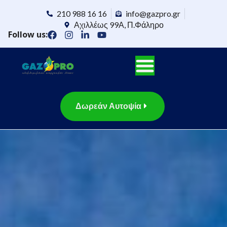
210 988 16 16
info@gazpro.gr
Αχιλλέως 99Α, Π.Φάληρο
Follow us:
Δωρεάν Αυτοψία