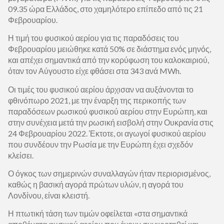
09.35 ώρα Ελλάδος, στο χαμηλότερο επίπεδο από τις 21
Φεβρουαρίου.
Η τιμή του φυσικού αερίου για τις παραδόσεις του
Φεβρουαρίου μειώθηκε κατά 50% σε διάστημα ενός μηνός,
και απέχει σημαντικά από την κορύφωση του καλοκαιριού,
όταν τον Αύγουστο είχε φθάσει στα 343 ανά MWh.
Οι τιμές του φυσικού αερίου άρχισαν να αυξάνονται το
φθινόπωρο 2021, με την έναρξη της περικοπής των
παραδόσεων ρωσικού φυσικού αερίου στην Ευρώπη, και
στην συνέχεια μετά την ρωσική εισβολή στην Ουκρανία στις
24 Φεβρουαρίου 2022. Έκτοτε, οι αγωγοί φυσικού αερίου
που συνδέουν την Ρωσία με την Ευρώπη έχει σχεδόν
κλείσει.
Ο όγκος των σημερινών συναλλαγών ήταν περιορισμένος,
καθώς η βασική αγορά πρώτων υλών, η αγορά του
Λονδίνου, είναι κλειστή.
Η πτωτική τάση των τιμών οφείλεται «στα σημαντικά