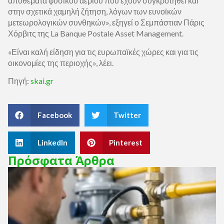
αποθέματα φυσικού αερίου που έχουν συγκροτηθεί και
στην σχετικά χαμηλή ζήτηση, λόγων των ευνοϊκών
μετεωρολογικών συνθηκών», εξηγεί ο Σεμπάστιαν Πάρις
Χόρβιτς της La Banque Postale Asset Management.
«Είναι καλή είδηση για τις ευρωπαϊκές χώρες και για τις
οικονομίες της περιοχής», λέει.
Πηγή:
skai.gr
Facebook
Twitter
LinkedIn
Pinterest
Πρόσφατα Άρθρα