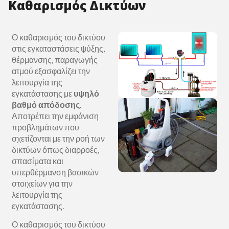
Καθαρισμός Δικτύων
Ο καθαρισμός του δικτύου
στις εγκαταστάσεις ψύξης,
θέρμανσης, παραγωγής
ατμού εξασφαλίζει την
λειτουργία της
εγκατάστασης με
υψηλό
βαθμό απόδοσης
.
Αποτρέπει την εμφάνιση
προβλημάτων που
σχετίζονται με την ροή των
δικτύων όπως διαρροές,
σπασίματα και
υπερθέρμανση βασικών
στοιχείων για την
λειτουργία της
εγκατάστασης.
Ο καθαρισμός του δικτύου