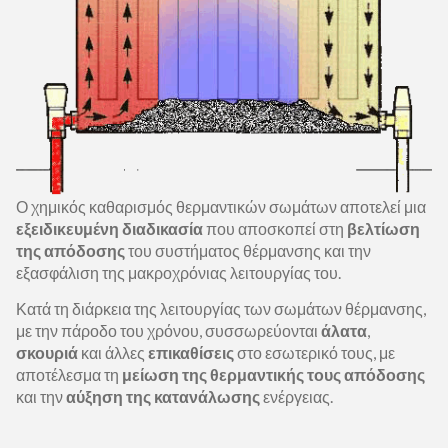
Ο χημικός καθαρισμός θερμαντικών σωμάτων αποτελεί μια
εξειδικευμένη
διαδικασία
που αποσκοπεί στη
βελτίωση
της απόδοσης
του συστήματος θέρμανσης και την
εξασφάλιση της μακροχρόνιας λειτουργίας του.
Κατά τη διάρκεια της λειτουργίας των σωμάτων θέρμανσης,
με την πάροδο του χρόνου, συσσωρεύονται
άλατα
,
σκουριά
και άλλες
επικαθίσεις
στο εσωτερικό τους, με
αποτέλεσμα τη
μείωση της θερμαντικής τους απόδοσης
και την
αύξηση της κατανάλωσης
ενέργειας.