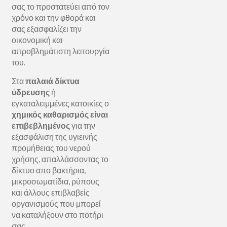
σας το προστατεύει από τον
χρόνο και την φθορά και
σας εξασφαλίζει την
οικονομική και
απροβλημάτιστη λειτουργία
του.
Στα
παλαιά δίκτυα
ύδρευσης
ή
εγκαταλειμμένες κατοικίες ο
χημικός καθαρισμός είναι
επιβεβλημένος
για την
εξασφάλιση της υγιεινής
προμήθειας του νερού
χρήσης, απαλλάσσοντας το
δίκτυο απο βακτήρια,
μικροσωματίδια, ρύπους
και άλλους επιβλαβείς
οργανισμούς που μπορεί
να καταλήξουν στο ποτήρι
σας.