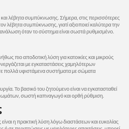
α και λέβητα συμπύκνωσης. Σήμερα, στις περισσότερες
τον λέβητα συμπύκνωσης, γιατί αξιοποιεί καλύτερα την
τανάλωση όταν το σύστημα είναι σωστά ρυθμισμένο.
ήθως πιο αποδοτική λύση για κατοικίες και μικρούς
υνεργάζεται με εγκαταστάσεις χαμηλότερων
 σε πολλά υφιστάμενα συστήματα με σώματα
ουργία. Το βασικό του ζητούμενο είναι να εγκατασταθεί
νωμάτων, σωστή καπναγωγό και ορθή ρύθμιση.
ς
ς είναι η πρακτική λύση λόγω διαστάσεων και ευκολίας
ες ή σε περιπτώσεις με υψηλότερες απαιτήσεις, μπορεί