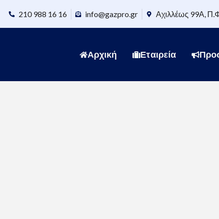
210 988 16 16
info@gazpro.gr
Αχιλλέως 99Α, Π.
Αρχική
Εταιρεία
Προ