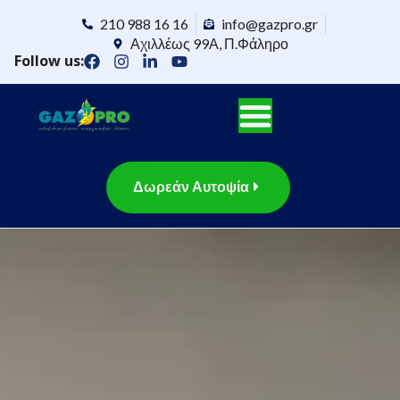
210 988 16 16
info@gazpro.gr
Αχιλλέως 99Α, Π.Φάληρο
Follow us:
Δωρεάν Αυτοψία