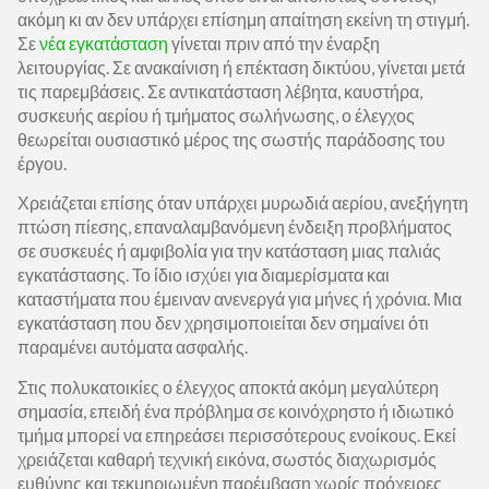
ακόμη κι αν δεν υπάρχει επίσημη απαίτηση εκείνη τη στιγμή.
Σε
νέα εγκατάσταση
γίνεται πριν από την έναρξη
λειτουργίας. Σε ανακαίνιση ή επέκταση δικτύου, γίνεται μετά
τις παρεμβάσεις. Σε αντικατάσταση λέβητα, καυστήρα,
συσκευής αερίου ή τμήματος σωλήνωσης, ο έλεγχος
θεωρείται ουσιαστικό μέρος της σωστής παράδοσης του
έργου.
Χρειάζεται επίσης όταν υπάρχει μυρωδιά αερίου, ανεξήγητη
πτώση πίεσης, επαναλαμβανόμενη ένδειξη προβλήματος
σε συσκευές ή αμφιβολία για την κατάσταση μιας παλιάς
εγκατάστασης. Το ίδιο ισχύει για διαμερίσματα και
καταστήματα που έμειναν ανενεργά για μήνες ή χρόνια. Μια
εγκατάσταση που δεν χρησιμοποιείται δεν σημαίνει ότι
παραμένει αυτόματα ασφαλής.
Στις πολυκατοικίες ο έλεγχος αποκτά ακόμη μεγαλύτερη
σημασία, επειδή ένα πρόβλημα σε κοινόχρηστο ή ιδιωτικό
τμήμα μπορεί να επηρεάσει περισσότερους ενοίκους. Εκεί
χρειάζεται καθαρή τεχνική εικόνα, σωστός διαχωρισμός
ευθύνης και τεκμηριωμένη παρέμβαση χωρίς πρόχειρες