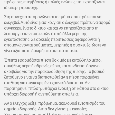
πρόχειρες επεμβάσεις ή παλιές ενώσεις που χρειάζονται
ιδιαίτερη προσοχή.
Στη συνέχεια απομονώνεται το τμήμα που πρόκειται να
ελεγχθεί. Αυτό είναι βασικό, γιατί ο έλεγχος πρέπει να αφορά
συγκεκριμένα το δίκτυο και όχι να επηρεάζεται από τη
λειτουργία των συσκευών ή από άλλα μέρη της
εγκατάστασης. Σε αρκετές περιπτώσεις αφαιρούνται ή
απομονώνονται ρυθμιστές, μετρητές ή συσκευές, ώστε να
γίνει αξιόπιστη δοκιμή στο σωστό σημείο.
Έπειτα εφαρμόζεται πίεση δοκιμής με κατάλληλο μέσο,
συνήθως αέρα ή αδρανές αέριο, και συνδέεται όργανο
ακριβείας για την παρακολούθηση της πίεσης. Το βασικό
ζητούμενο είναι να διαπιστωθεί αν η πίεση παραμένει
σταθερή για συγκεκριμένο χρονικό διάστημα. Αν
παρατηρηθεί πτώση, υπάρχει ένδειξη ότι κάπου στο δίκτυο
υπάρχει διαρροή ή ανεπιθύμητη απώλεια.
Αν ο έλεγχος δείξει πρόβλημα, ακολουθεί εντοπισμός του
σημείου διαρροής. Αυτό δεν γίνεται με εικασίες.
Χρησιμοποιούνται κατάλληλα ανιχνευτικά μέσα και