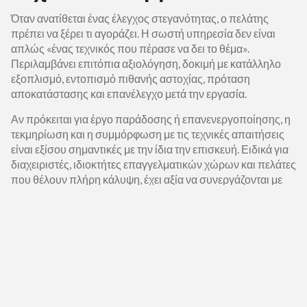
Όταν ανατίθεται ένας έλεγχος στεγανότητας, ο πελάτης
πρέπει να ξέρει τι αγοράζει. Η σωστή υπηρεσία δεν είναι
απλώς «ένας τεχνικός που πέρασε να δει το θέμα».
Περιλαμβάνει επιτόπια αξιολόγηση, δοκιμή με κατάλληλο
εξοπλισμό, εντοπισμό πιθανής αστοχίας, πρόταση
αποκατάστασης και επανέλεγχο μετά την εργασία.
Αν πρόκειται για έργο παράδοσης ή επανενεργοποίησης, η
τεκμηρίωση και η συμμόρφωση με τις τεχνικές απαιτήσεις
είναι εξίσου σημαντικές με την ίδια την επισκευή. Ειδικά για
διαχειριστές, ιδιοκτήτες επαγγελματικών χώρων και πελάτες
που θέλουν πλήρη κάλυψη, έχει αξία να συνεργάζονται με
εταιρεία που μπορεί να αναλάβει από τον έλεγχο και τη
διάγνωση μέχρι την αποκατάσταση, τη ρύθμιση και την
τεχνική υποστήριξη. Αυτή η ενιαία ευθύνη μειώνει
καθυστερήσεις, παρερμηνείες και περιττό κόστος.
Σε τέτοιες περιπτώσεις, μια οργανωμένη τεχνική ομάδα
όπως η Gazpro Hellas Group μπορεί να προσφέρει κάτι πιο
ουσιαστικό από μια μεμονωμένη επίσκεψη: πλήρη