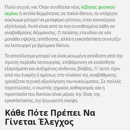
Πολύ συχνά, ναι. Όταν συνδέεται νέος
λέβητας φυσικού
αερίου
ή αντλία θερμότητας σε παλιό δίκτυο, το υπάρχον
κύκλωμα μπορεί να μεταφέρει ρύπους στον καινούργιο
εξοπλισμό. Αυτό είναι από τα πιο συνηθισμένα λάθη σε
αναβαθμίσεις θέρμανσης. Ο πελάτης επενδύει σε νέα
μονάδα υψηλής απόδοσης, αλλά η εγκατάσταση συνεχίζει
να λειτουργεί με βρώμικο δίκτυο.
Το αποτέλεσμα μπορεί να είναι μειωμένη απόδοση από την
πρώτη περίοδο λειτουργίας, επιβάρυνση σε ευαίσθητα
εξαρτήματα και αυξημένος κίνδυνος βλάβης. Γι’ αυτό, πριν
από την έναρξη ή αμέσως στο πλαίσιο της αναβάθμισης,
χρειάζεται τεχνική αξιολόγηση του κυκλώματος. Σε πολλές
περιπτώσεις, ο σωστός χημικός καθαρισμός και η
προστασία του δικτύου είναι μέρος της ίδιας της
εγκατάστασης, όχι ξεχωριστή σκέψη.
Κάθε Πότε Πρέπει Να
Γίνεται Έλεγχος