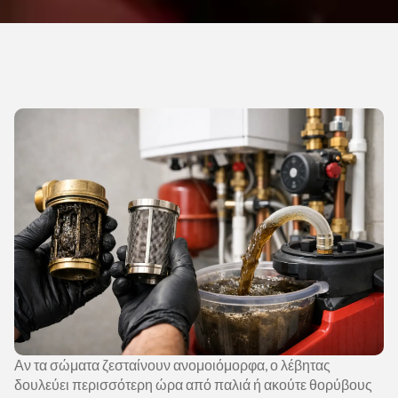
Αν τα σώματα ζεσταίνουν ανομοιόμορφα, ο λέβητας
δουλεύει περισσότερη ώρα από παλιά ή ακούτε θορύβους