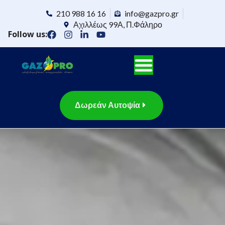
210 988 16 16
info@gazpro.gr
Αχιλλέως 99Α, Π.Φάληρο
Follow us:
Δωρεάν Αυτοψία