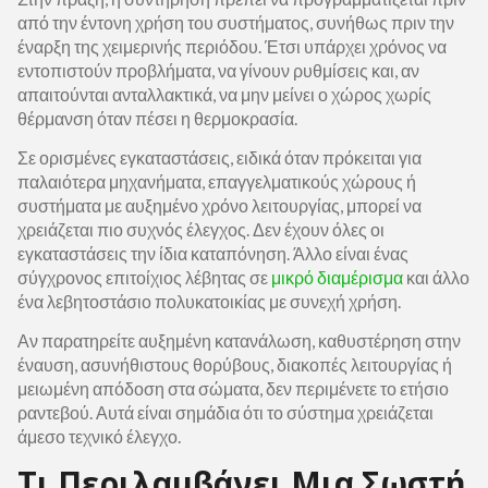
από την έντονη χρήση του συστήματος, συνήθως πριν την
έναρξη της χειμερινής περιόδου. Έτσι υπάρχει χρόνος να
εντοπιστούν προβλήματα, να γίνουν ρυθμίσεις και, αν
απαιτούνται ανταλλακτικά, να μην μείνει ο χώρος χωρίς
θέρμανση όταν πέσει η θερμοκρασία.
Σε ορισμένες εγκαταστάσεις, ειδικά όταν πρόκειται για
παλαιότερα μηχανήματα, επαγγελματικούς χώρους ή
συστήματα με αυξημένο χρόνο λειτουργίας, μπορεί να
χρειάζεται πιο συχνός έλεγχος. Δεν έχουν όλες οι
εγκαταστάσεις την ίδια καταπόνηση. Άλλο είναι ένας
σύγχρονος επιτοίχιος λέβητας σε
μικρό διαμέρισμα
και άλλο
ένα λεβητοστάσιο πολυκατοικίας με συνεχή χρήση.
Αν παρατηρείτε αυξημένη κατανάλωση, καθυστέρηση στην
έναυση, ασυνήθιστους θορύβους, διακοπές λειτουργίας ή
μειωμένη απόδοση στα σώματα, δεν περιμένετε το ετήσιο
ραντεβού. Αυτά είναι σημάδια ότι το σύστημα χρειάζεται
άμεσο τεχνικό έλεγχο.
Τι Περιλαμβάνει Μια Σωστή