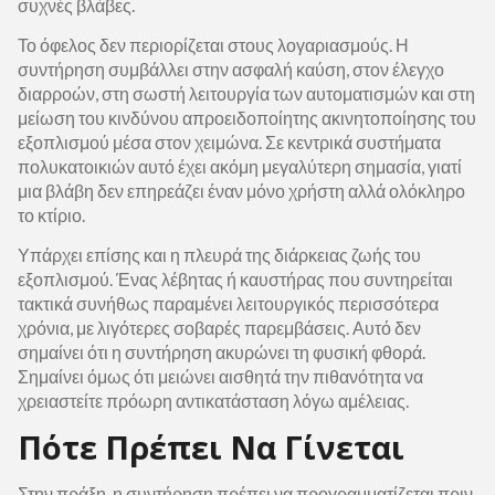
συχνές βλάβες.
Το όφελος δεν περιορίζεται στους λογαριασμούς. Η
συντήρηση συμβάλλει στην ασφαλή καύση, στον έλεγχο
διαρροών, στη σωστή λειτουργία των αυτοματισμών και στη
μείωση του κινδύνου απροειδοποίητης ακινητοποίησης του
εξοπλισμού μέσα στον χειμώνα. Σε κεντρικά συστήματα
πολυκατοικιών αυτό έχει ακόμη μεγαλύτερη σημασία, γιατί
μια βλάβη δεν επηρεάζει έναν μόνο χρήστη αλλά ολόκληρο
το κτίριο.
Υπάρχει επίσης και η πλευρά της διάρκειας ζωής του
εξοπλισμού. Ένας λέβητας ή καυστήρας που συντηρείται
τακτικά συνήθως παραμένει λειτουργικός περισσότερα
χρόνια, με λιγότερες σοβαρές παρεμβάσεις. Αυτό δεν
σημαίνει ότι η συντήρηση ακυρώνει τη φυσική φθορά.
Σημαίνει όμως ότι μειώνει αισθητά την πιθανότητα να
χρειαστείτε πρόωρη αντικατάσταση λόγω αμέλειας.
Πότε Πρέπει Να Γίνεται
Στην πράξη, η συντήρηση πρέπει να προγραμματίζεται πριν