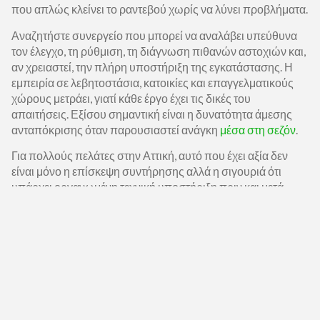
που απλώς κλείνει το ραντεβού χωρίς να λύνει προβλήματα.
Αναζητήστε συνεργείο που μπορεί να αναλάβει υπεύθυνα
τον έλεγχο, τη ρύθμιση, τη διάγνωση πιθανών αστοχιών και,
αν χρειαστεί, την πλήρη υποστήριξη της εγκατάστασης. Η
εμπειρία σε λεβητοστάσια, κατοικίες και επαγγελματικούς
χώρους μετράει, γιατί κάθε έργο έχει τις δικές του
απαιτήσεις. Εξίσου σημαντική είναι η δυνατότητα άμεσης
ανταπόκρισης όταν παρουσιαστεί ανάγκη
μέσα στη σεζόν
.
Για πολλούς πελάτες στην Αττική, αυτό που έχει αξία δεν
είναι μόνο η επίσκεψη συντήρησης αλλά η σιγουριά ότι
υπάρχει οργανωμένη τεχνική υποστήριξη πριν και μετά.
Αυτή η λογική ολοκληρωμένης εξυπηρέτησης είναι που
κάνει τη διαφορά σε πραγματικές συνθήκες λειτουργίας,
ειδικά σε πολυκατοικίες και επαγγελματικούς χώρους όπου
η διακοπή θέρμανσης δεν αφήνει περιθώρια καθυστέρησης.
Το Πραγματικό Κόστος Της
Αμέλειας