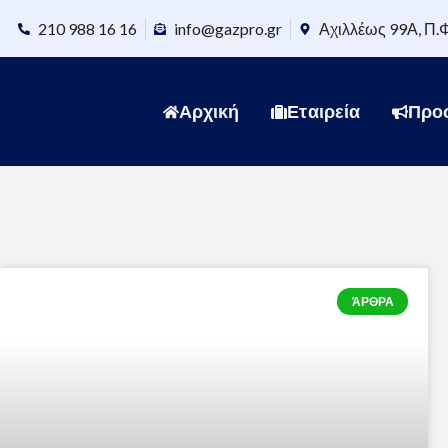
210 988 16 16
info@gazpro.gr
Αχιλλέως 99Α, Π.
Αρχική
Εταιρεία
Προ
ΆΡΘΡΑ